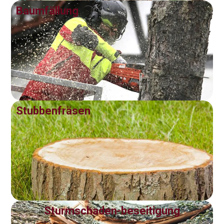
Baumfällung
Stubbenfräsen
Sturmschaden-beseitigung