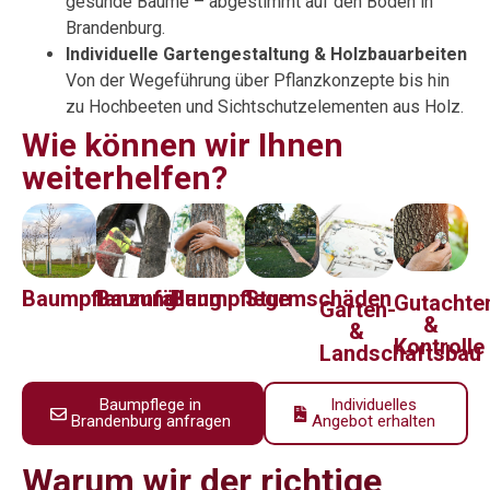
gesunde Bäume – abgestimmt auf den Boden in
Brandenburg.
Individuelle Gartengestaltung & Holzbauarbeiten
Von der Wegeführung über Pflanzkonzepte bis hin
zu Hochbeeten und Sichtschutzelementen aus Holz.
Wie können wir Ihnen
weiterhelfen?
Baumpflanzung
Baumfällung
Baumpflege
Sturmschäden
Gutachte
Garten-
&
&
Kontrolle
Landschaftsbau
Baumpflege in
Individuelles
Brandenburg anfragen
Angebot erhalten
Warum wir der richtige