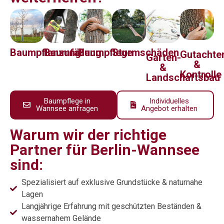
Baumpflanzung
Baumfällung
Baumpflege
Sturmschäden
Gutachte
Garten-
&
&
Kontrolle
Landschaftsbau
Baumpflege in
Individuelles
Wannsee anfragen
Angebot erhalten
Warum wir der richtige
Partner für Berlin-Wannsee
sind:
Spezialisiert auf exklusive Grundstücke & naturnahe
Lagen
Langjährige Erfahrung mit geschützten Beständen &
wassernahem Gelände