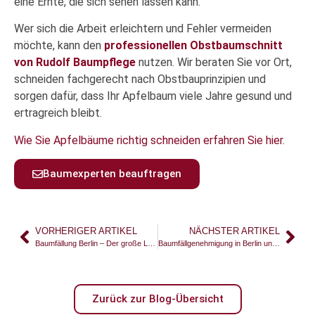
eine Ernte, die sich sehen lassen kann.
Wer sich die Arbeit erleichtern und Fehler vermeiden
möchte, kann den
professionellen Obstbaumschnitt
von Rudolf Baumpflege
nutzen. Wir beraten Sie vor Ort,
schneiden fachgerecht nach Obstbauprinzipien und
sorgen dafür, dass Ihr Apfelbaum viele Jahre gesund und
ertragreich bleibt.
Wie Sie Apfelbäume richtig schneiden erfahren Sie hier.
Baumexperten beauftragen
VORHERIGER ARTIKEL
NÄCHSTER ARTIKEL
Baumfällung Berlin – Der große Leitfaden für sichere, erlaubte und professionelle Baumfällarbeiten
Baumfällgenehmigung in Berlin und Brandenburg – Was ist erlaubt?
Zurück zur Blog-Übersicht